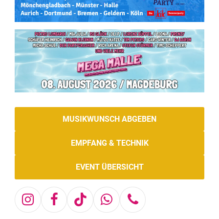
MUSIKWUNSCH ABGEBEN
EMPFANG & TECHNIK
EVENT ÜBERSICHT
Instagram
Facebook
Tiktok
Whatsapp
Telefon