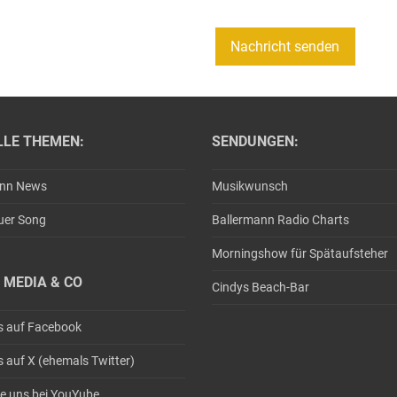
LLE THEMEN:
SENDUNGEN:
ann News
Musikwunsch
uer Song
Ballermann Radio Charts
Morningshow für Spätaufsteher
 MEDIA & CO
Cindys Beach-Bar
s auf Facebook
s auf X (ehemals Twitter)
e uns bei YouYube