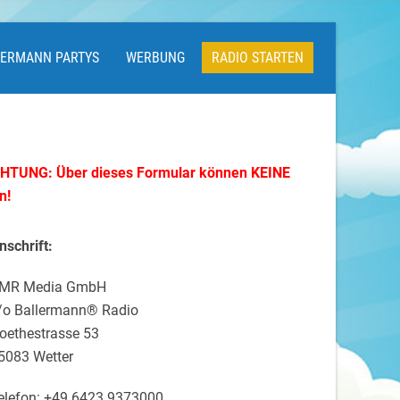
LERMANN PARTYS
WERBUNG
RADIO STARTEN
HTUNG: Über dieses Formular können KEINE
n!
nschrift:
MR Media GmbH
/o Ballermann® Radio
oethestrasse 53
5083 Wetter
elefon: +49 6423 9373000