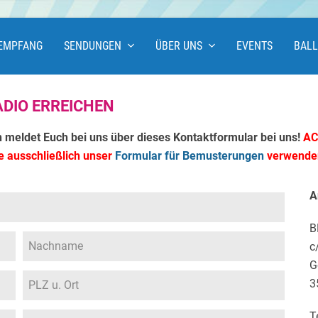
EMPFANG
SENDUNGEN
ÜBER UNS
EVENTS
BAL
DIO ERREICHEN
n meldet Euch bei uns über dieses Kontaktformular bei uns!
AC
e ausschließlich unser
Formular für Bemusterungen
verwende
A
B
c
G
3
T