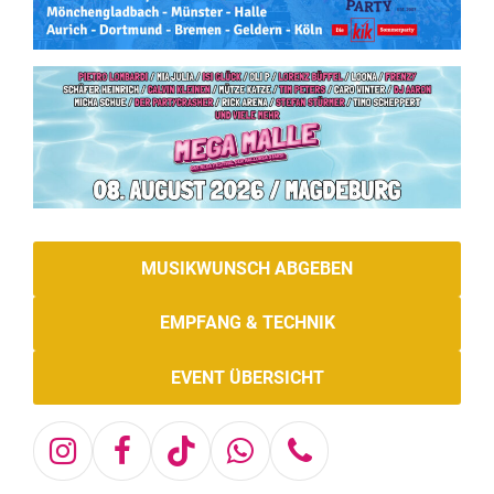
MUSIKWUNSCH ABGEBEN
EMPFANG & TECHNIK
EVENT ÜBERSICHT
Instagram
Facebook
Tiktok
Whatsapp
Telefon