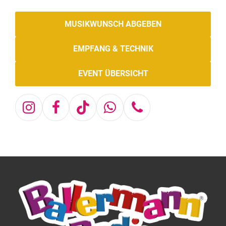
MUSIKWUNSCH ABGEBEN
EMPFANG & TECHNIK
EVENT ÜBERSICHT
Instagram
Facebook
Tiktok
Whatsapp
Telefon