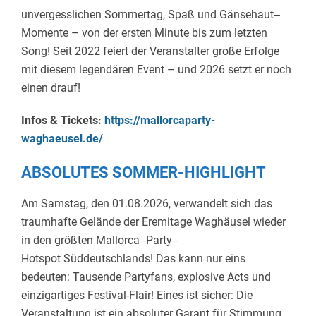
unvergesslichen Sommertag, Spaß und Gänsehaut‒
Momente – von der ersten Minute bis zum letzten
Song! Seit 2022 feiert der Veranstalter große Erfolge
mit diesem legendären Event – und 2026 setzt er noch
einen drauf!
Infos & Tickets:
https://mallorcaparty-
waghaeusel.de/
ABSOLUTES SOMMER-HIGHLIGHT
Am
Samstag,
den
01.08.2026,
verwandelt sich das
traumhafte Gelände der
Eremitage
Waghäusel
wieder
in den
größten
Mallorca‒
Party‒
Hotspot
Süddeutschlands! D
as kann nur eins
bedeuten: Tausende Partyfans, explosive Acts und
einzigartiges Festival-Flair! Eines ist sicher:
Die
Veranstaltung
ist
ein
absoluter
Garant
für Stimmung.