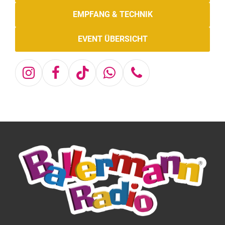
EMPFANG & TECHNIK
EVENT ÜBERSICHT
Instagram
Facebook
Tiktok
Whatsapp
Telefon