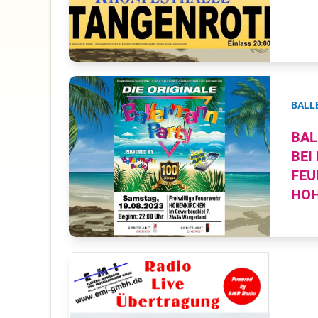
BALL
BAL
BEI
FEU
HOH