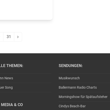
0
31
eite
Seite
Vorwärts
LLE THEMEN:
SENDUNGEN:
ann News
Musikwunsch
uer Song
Ballermann Radio Charts
Morningshow für Spätaufsteher
 MEDIA & CO
Cindys Beach-Bar