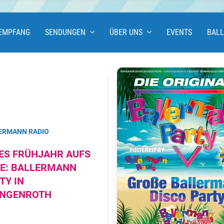
EMPFANG
SENDUNGEN
ÜBER UNS
EVENTS
BAL
ERMANN RADIO
ES FRÜHJAHR AUFS
E: BALLERMANN
TY IN
NGENROTH