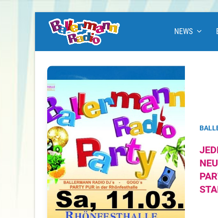
NEWS
BALL
JED
NEU
PAR
STA