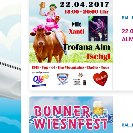
BALL
22.
ALM
BALL