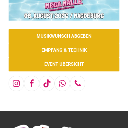
MUSIKWUNSCH ABGEBEN
EMPFANG & TECHNIK
EVENT ÜBERSICHT
Instagram
Facebook
Tiktok
Whatsapp
Telefon