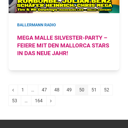
BALLERMANN RADIO
MEGA MALLE SILVESTER-PARTY –
FEIERE MIT DEN MALLORCA STARS
IN DAS NEUE JAHR!
1
…
47
48
49
50
51
52
Vorheriger
Seite
Seite
Seite
Seite
Seite
Seite
Seite
53
…
164
Seite
Seite
Vorwärts