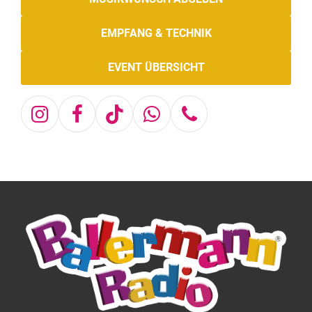
EMPFANG & TECHNIK
EVENT ÜBERSICHT
Instagram
Facebook
Tiktok
Whatsapp
Telefon