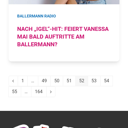
BALLERMANN RADIO
NACH „IGEL“-HIT: FEIERT VANESSA
MAI BALD AUFTRITTE AM
BALLERMANN?
1
…
49
50
51
52
53
54
Vorheriger
Seite
Seite
Seite
Seite
Seite
Seite
Seite
55
…
164
Seite
Seite
Vorwärts