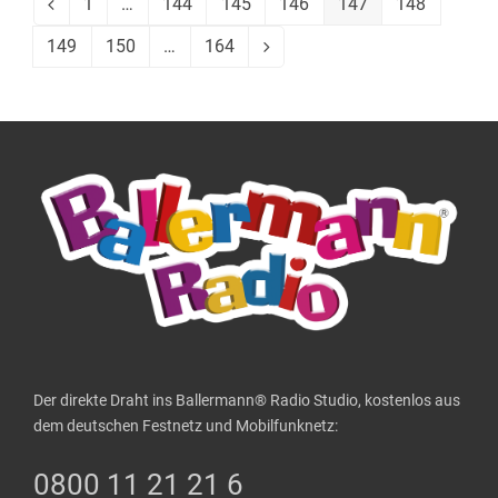
1
…
144
145
146
147
148
Vorheriger
Seite
Seite
Seite
Seite
Seite
Seite
149
150
…
164
Seite
Seite
Seite
Vorwärts
Der direkte Draht ins Ballermann® Radio Studio, kostenlos aus
dem deutschen Festnetz und Mobilfunknetz:
0800 11 21 21 6