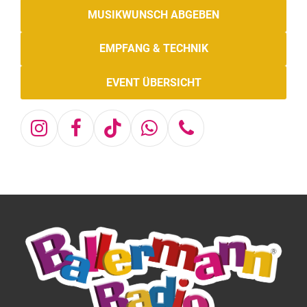
MUSIKWUNSCH ABGEBEN
EMPFANG & TECHNIK
EVENT ÜBERSICHT
Instagram
Facebook
Tiktok
Whatsapp
Telefon