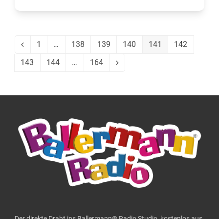
1
…
138
139
140
141
142
Vorheriger
Seite
Seite
Seite
Seite
Seite
Seite
143
144
…
164
Seite
Seite
Seite
Vorwärts
Der direkte Draht ins Ballermann® Radio Studio, kostenlos aus