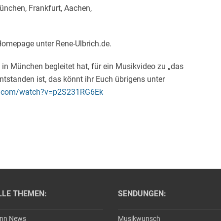
München, Frankfurt, Aachen,
omepage unter Rene-Ulbrich.de.
n München begleitet hat, für ein Musikvideo zu „das
tstanden ist, das könnt ihr Euch übrigens unter
e.com/watch?v=p2S231RG6Ek
LLE THEMEN:
SENDUNGEN:
ann News
Musikwunsch