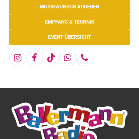
MUSIKWUNSCH ABGEBEN
EMPFANG & TECHNIK
EVENT ÜBERSICHT
Instagram
Facebook
Tiktok
Whatsapp
Telefon