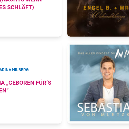
ES SCHLÄFT)
ARINA HILBERG
A „GEBOREN FÜR’S
EN“