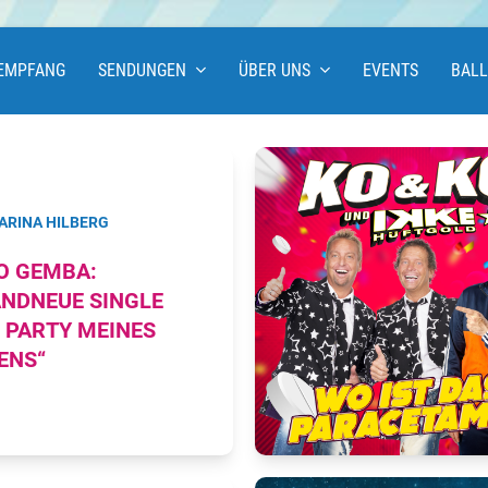
EMPFANG
SENDUNGEN
ÜBER UNS
EVENTS
BAL
ARINA HILBERG
O GEMBA:
NDNEUE SINGLE
E PARTY MEINES
ENS“