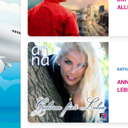
ALL
KATH
ANN
LEB