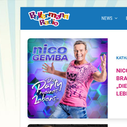
NEWS
KATH
NIC
BRA
„DI
LEB