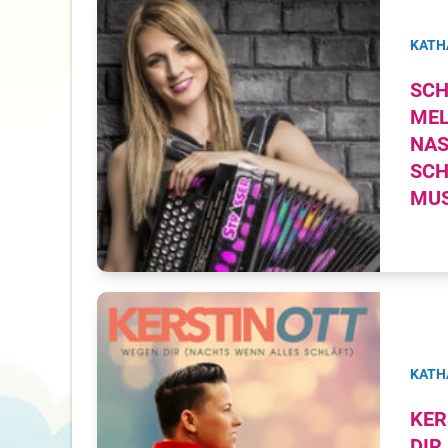
KATH
SCH
MEL
NA
SCH
MUS
KATH
KER
DIR