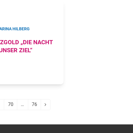
ARINA HILBERG
ZGOLD „DIE NACHT
 UNSER ZIEL“
9
70
…
76
eite
Seite
Seite
Vorwärts