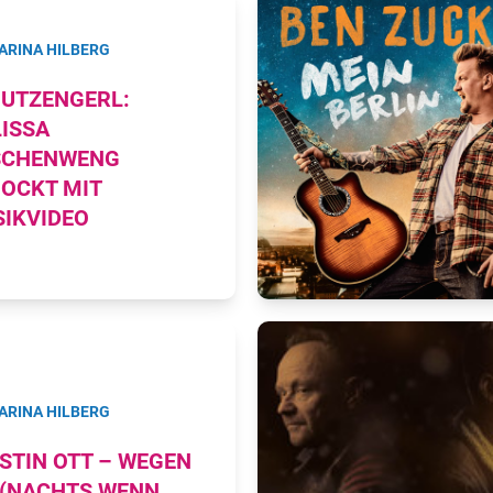
ARINA HILBERG
UTZENGERL:
ISSA
SCHENWENG
OCKT MIT
IKVIDEO
ARINA HILBERG
STIN OTT – WEGEN
 (NACHTS WENN