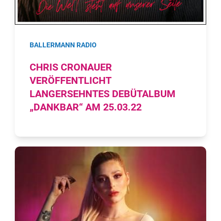
BALLERMANN RADIO
CHRIS CRONAUER
VERÖFFENTLICHT
LANGERSEHNTES DEBÜTALBUM
„DANKBAR“ AM 25.03.22