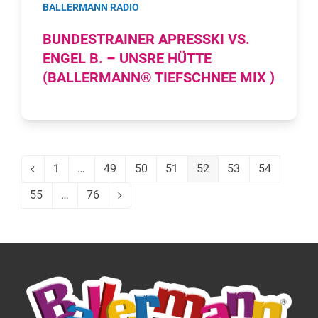
BALLERMANN RADIO
BUNDESTRAINER APRESSKI VS.
ENGEL B. – UNSRE HÜTTE
(BALLERMANN® TIEFSCHNEE MIX )
1
…
49
50
51
52
53
54
Vorheriger
Seite
Seite
Seite
Seite
Seite
Seite
Seite
55
…
76
Seite
Seite
Vorwärts