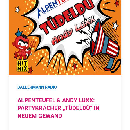
BALLERMANN RADIO
ALPENTEUFEL & ANDY LUXX:
PARTYKRACHER „TÜDELDÜ“ IN
NEUEM GEWAND