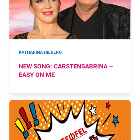
KATHARINA HILBERG
NEW SONG: CARSTENSABRINA –
EASY ON ME