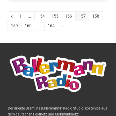
1
…
154
155
156
157
158
Vorheriger
Seite
Seite
Seite
Seite
Seite
Seite
159
160
…
164
Seite
Seite
Seite
Vorwärts
Der direkte Draht ins Ballermann® Radio Studio, kostenlos aus
dem deutschen Festnetz und Mobilfunknetz: