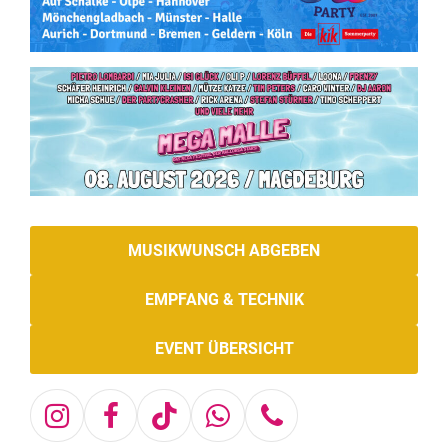
MUSIKWUNSCH ABGEBEN
EMPFANG & TECHNIK
EVENT ÜBERSICHT
Instagram
Facebook
Tiktok
Whatsapp
Telefon