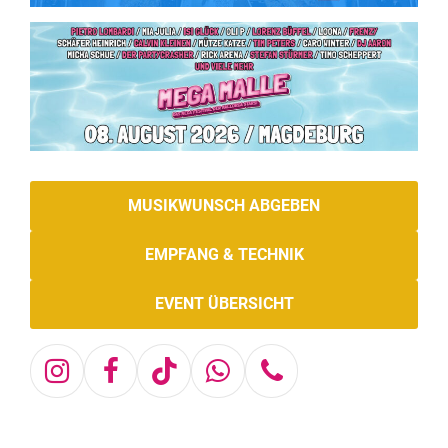
MUSIKWUNSCH ABGEBEN
EMPFANG & TECHNIK
EVENT ÜBERSICHT
Instagram
Facebook
Tiktok
Whatsapp
Telefon