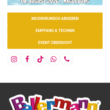
MUSIKWUNSCH ABGEBEN
EMPFANG & TECHNIK
EVENT ÜBERSICHT
Instagram
Facebook
Tiktok
Whatsapp
Telefon