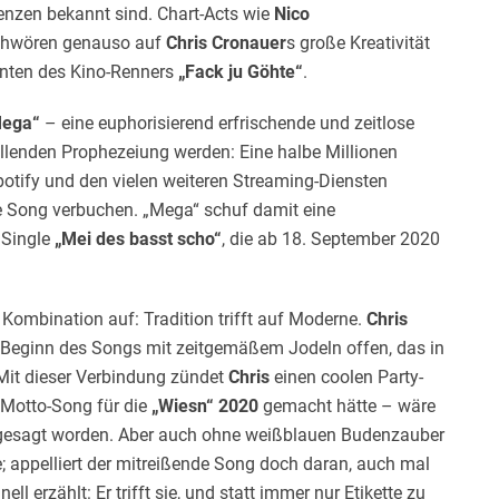
enzen bekannt sind. Chart-Acts wie
Nico
hwören genauso auf
Chris Cronauer
s große Kreativität
nten des Kino-Renners
„Fack ju Göhte“
.
ega“
– eine euphorisierend erfrischende und zeitlose
üllenden Prophezeiung werden: Eine halbe Millionen
Spotify und den vielen weiteren Streaming-Diensten
e Song verbuchen. „Mega“ schuf damit eine
 Single
„Mei des basst scho“
, die ab 18. September 2020
Kombination auf: Tradition trifft auf Moderne.
Chris
u Beginn des Songs mit zeitgemäßem Jodeln offen, das in
 Mit dieser Verbindung zündet
Chris
einen coolen Party-
s Motto-Song für die
„Wiesn“ 2020
gemacht hätte – wäre
bgesagt worden. Aber auch ohne weißblauen Budenzauber
 appelliert der mitreißende Song doch daran, auch mal
ll erzählt: Er trifft sie, und statt immer nur Etikette zu