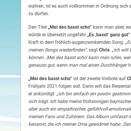
wahren, ist es auch vollkommen in Ordnung sich e
zu dürfen.
Den Titel
„Mei des basst scho“
kann man aber, we
würde er übersetzt ungefähr
„Es ‚basst‘ ganz gut“
Kraft in dem fröhlich-augenzwinkernden Song.
„Es
meinen Songs wiederfinden“
, sagt
Chris
.
„Ich will 
können. ‚Mei des basst scho‘ kann man rufen, wenn
genauso gut, wenn man mal einen Durchhänger ha
„Mei des basst scho“
ist der zweite Vorbote auf
C
Frühjahr 2021 folgen soll. Darin will das Riesenta
er ankündigt:
„Ich bin einfach ein positiv gestimmt
sich trägt. Ich habe meine frohsinnigen bayrischen
aber auch ein empathischer, gefühlvoll-emotionale
meinen Fans und Zuhörern. Das Album umfasst mei
benannt, die ich meiner Oma gewidmet habe: ‚Dan