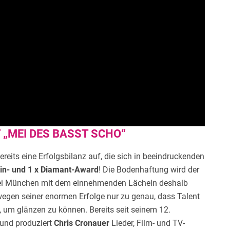
 „MEI DES BASST SCHO“
bereits eine Erfolgsbilanz auf, die sich in beeindruckenden
atin- und 1 x Diamant-Award
! Die Bodenhaftung wird der
ei München mit dem einnehmenden Lächeln deshalb
egen seiner enormen Erfolge nur zu genau, dass Talent
, um glänzen zu können. Bereits seit seinem 12.
t und produziert
Chris Cronauer
Lieder, Film- und TV-