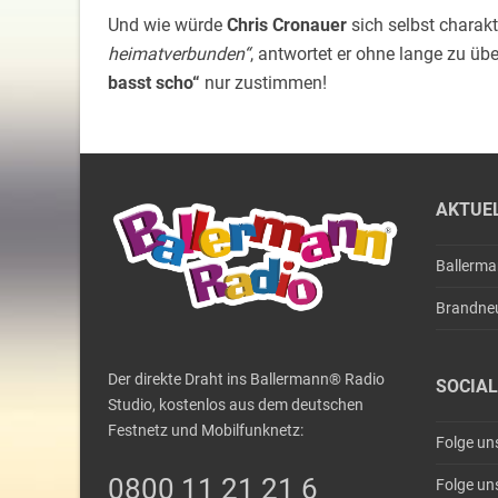
Und wie würde
Chris Cronauer
sich selbst charakt
heimatverbunden“
, antwortet er ohne lange zu üb
basst scho“
nur zustimmen!
AKTUE
Ballerm
Brandne
Der direkte Draht ins Ballermann® Radio
SOCIAL
Studio, kostenlos aus dem deutschen
Festnetz und Mobilfunknetz:
Folge un
0800 11 21 21 6
Folge un