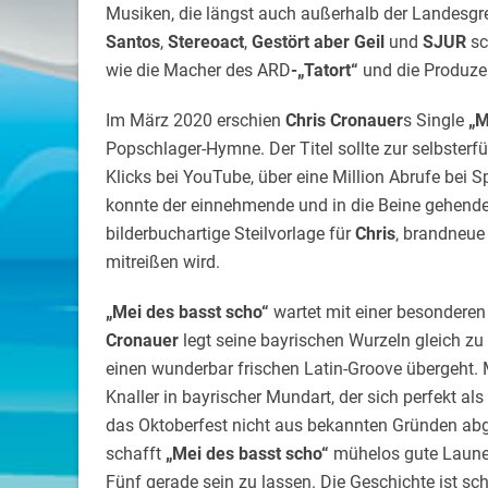
Musiken, die längst auch außerhalb der Landesgr
Santos
,
Stereoact
,
Gestört aber Geil
und
SJUR
sc
wie die Macher des ARD
-„Tatort“
und die Produze
Im März 2020 erschien
Chris Cronauer
s Single
„M
Popschlager-Hymne. Der Titel sollte zur selbsterf
Klicks bei YouTube, über eine Million Abrufe bei 
konnte der einnehmende und in die Beine gehend
bilderbuchartige Steilvorlage für
Chris
‚ brandneue
mitreißen wird.
„Mei des basst scho“
wartet mit einer besonderen 
Cronauer
legt seine bayrischen Wurzeln gleich z
einen wunderbar frischen Latin-Groove übergeht.
Knaller in bayrischer Mundart, der sich perfekt al
das Oktoberfest nicht aus bekannten Gründen a
schafft
„Mei des basst scho“
mühelos gute Laune;
Fünf gerade sein zu lassen. Die Geschichte ist schne