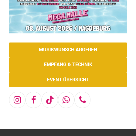
MUSIKWUNSCH ABGEBEN
EMPFANG & TECHNIK
EVENT ÜBERSICHT
Instagram
Facebook
Tiktok
Whatsapp
Telefon