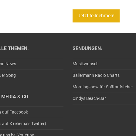
LLE THEMEN:
SENDUNGEN:
ann News
Musikwunsch
uer Song
Ballermann Radio Charts
Morningshow für Spätaufsteher
 MEDIA & CO
Cindys Beach-Bar
s auf Facebook
s auf X (ehemals Twitter)
e uns bei YouYube