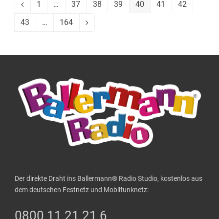
1
…
37
38
39
40
41
42
Vorheriger
Seite
Seite
Seite
Seite
Seite
Seite
Seite
43
…
164
Seite
Seite
Vorwärts
Der direkte Draht ins Ballermann® Radio Studio, kostenlos aus
dem deutschen Festnetz und Mobilfunknetz:
0800 11 21 21 6