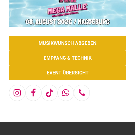
MUSIKWUNSCH ABGEBEN
EMPFANG & TECHNIK
EVENT ÜBERSICHT
Instagram
Facebook
Tiktok
Whatsapp
Telefon