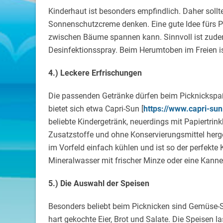
Kinderhaut ist besonders empfindlich. Daher soll
Sonnenschutzcreme denken. Eine gute Idee fürs 
zwischen Bäume spannen kann. Sinnvoll ist zudem
Desinfektionsspray. Beim Herumtoben im Freien is
4.) Leckere Erfrischungen
Die passenden Getränke dürfen beim Picknickspaß
bietet sich etwa Capri-Sun [
https://www.capri-su
beliebte Kindergetränk, neuerdings mit Papiertrink
Zusatzstoffe und ohne Konservierungsmittel hergest
im Vorfeld einfach kühlen und ist so der perfekte
Mineralwasser mit frischer Minze oder eine Kanne
5.) Die Auswahl der Speisen
Besonders beliebt beim Picknicken sind Gemüse-Sti
hart gekochte Eier, Brot und Salate. Die Speisen 