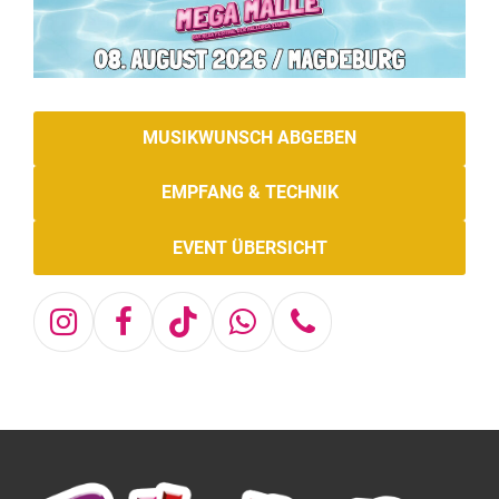
MUSIKWUNSCH ABGEBEN
EMPFANG & TECHNIK
EVENT ÜBERSICHT
Instagram
Facebook
Tiktok
Whatsapp
Telefon