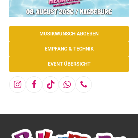
MUSIKWUNSCH ABGEBEN
EMPFANG & TECHNIK
EVENT ÜBERSICHT
Instagram
Facebook
Tiktok
Whatsapp
Telefon