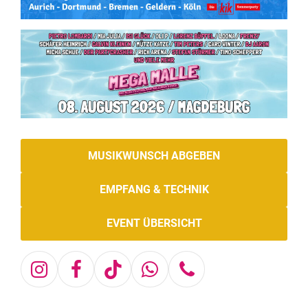
MUSIKWUNSCH ABGEBEN
EMPFANG & TECHNIK
EVENT ÜBERSICHT
Instagram
Facebook
Tiktok
Whatsapp
Telefon