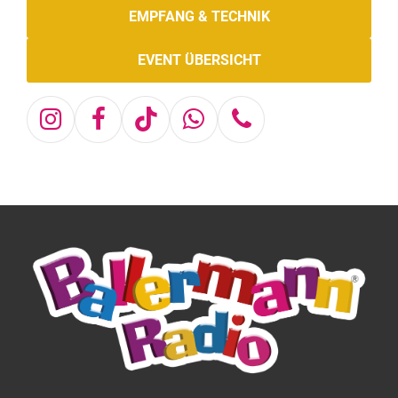
EMPFANG & TECHNIK
EVENT ÜBERSICHT
Instagram
Facebook
Tiktok
Whatsapp
Telefon