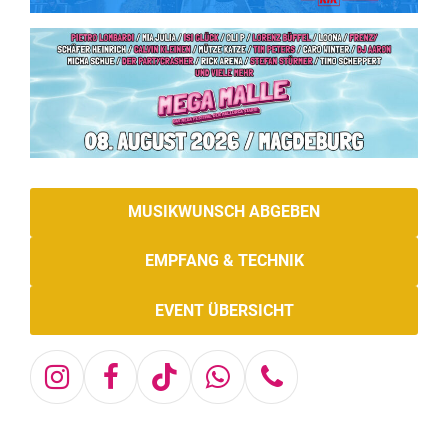
MUSIKWUNSCH ABGEBEN
EMPFANG & TECHNIK
EVENT ÜBERSICHT
Instagram
Facebook
Tiktok
Whatsapp
Telefon