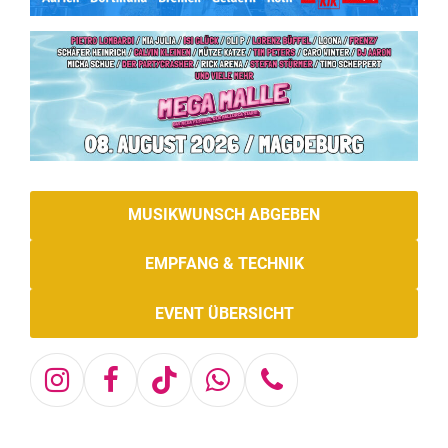
MUSIKWUNSCH ABGEBEN
EMPFANG & TECHNIK
EVENT ÜBERSICHT
Instagram
Facebook
Tiktok
Whatsapp
Telefon