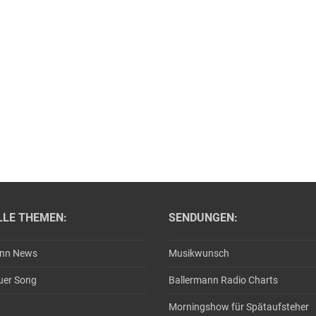
LLE THEMEN:
SENDUNGEN:
ann News
Musikwunsch
uer Song
Ballermann Radio Charts
Morningshow für Spätaufsteher