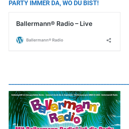
PARTY IMMER DA, WO DU BIST!
_________________________________________