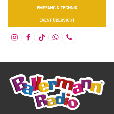
EMPFANG & TECHNIK
EVENT ÜBERSICHT
Instagram
Facebook
Tiktok
Whatsapp
Telefon