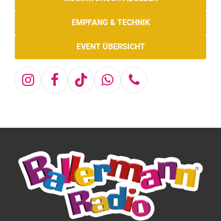
EMPFANG & TECHNIK
EVENT ÜBERSICHT
Instagram
Facebook
Tiktok
Whatsapp
Telefon