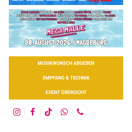
MUSIKWUNSCH ABGEBEN
EMPFANG & TECHNIK
EVENT ÜBERSICHT
Instagram
Facebook
Tiktok
Whatsapp
Telefon