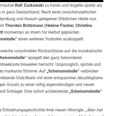
ermacher
Rolf Zuckowski
zu hören und tingelte später als
 in ganz Deutschland. Nach einer zwischenzeitlichen
n Hamburg und Husum gelegenen Städtchen Heide nun
ent
Thorsten Brötzmann (Helene Fischer, Christina
tt
momentan an ihrem für Herbst geplanten
smelodie“
einen weiteren Vorboten auskoppelt.
endwelche vorschnellen Rückschlüsse auf die musikalische
heissmelodie“
spiegelt den ganz besonderen
dseeküste bisweilen herrscht. Ursprünglich, spröde und
n
s markante Stimme. Auf
„Scheissmelodie“
verbinden
eibende Club-Beats mit einer entspannten Akustikgitarre
en Vocals zu einer völlig eigenständigen und neuen
und Schlager. Eine sofort ansteckende
„Scheissmelodie“
e Entstehungsgeschichte ihrer neuen Hitsingle.
„Man hat