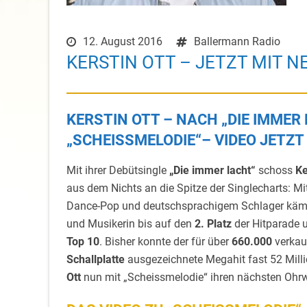
12. August 2016
Ballermann Radio
KERSTIN OTT – JETZT MIT N
KERSTIN OTT – NACH „DIE IMMER 
„SCHEISSMELODIE“– VIDEO JETZT
Mit ihrer Debütsingle
„Die immer lacht“
schoss
Ke
aus dem Nichts an die Spitze der Singlecharts: 
Dance-Pop und deutschsprachigem Schlager kämpf
und Musikerin bis auf den
2. Platz
der Hitparade u
Top 10
. Bisher konnte der für über
660.000
verkau
Schallplatte
ausgezeichnete Megahit fast 52 Mill
Ott
nun mit „Scheissmelodie“ ihren nächsten Ohr