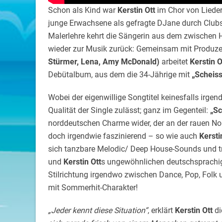
Schon als Kind war
Kerstin Ott
im Chor von Lied
junge Erwachsene als gefragte DJane durch Clubs
Malerlehre kehrt die Sängerin aus dem zwische
wieder zur Musik zurück: Gemeinsam mit Produz
Stürmer, Lena, Amy McDonald)
arbeitet
Kerstin O
Debütalbum, aus dem die 34-Jährige mit
„Scheis
Wobei der eigenwillige Songtitel keinesfalls irg
Qualität der Single zulässt; ganz im Gegenteil:
„Sc
norddeutschen Charme wider, der an der rauen Nor
doch irgendwie faszinierend – so wie auch
Kersti
sich tanzbare Melodic/ Deep House-Sounds und tr
und
Kerstin Ott
s ungewöhnlichen deutschsprachig
Stilrichtung irgendwo zwischen Dance, Pop, Folk 
mit Sommerhit-Charakter!
„Jeder kennt diese Situation“
, erklärt
Kerstin Ott
di