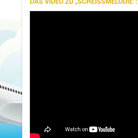
DAS VIDEO ZU „SCHEISSMELODIE“: