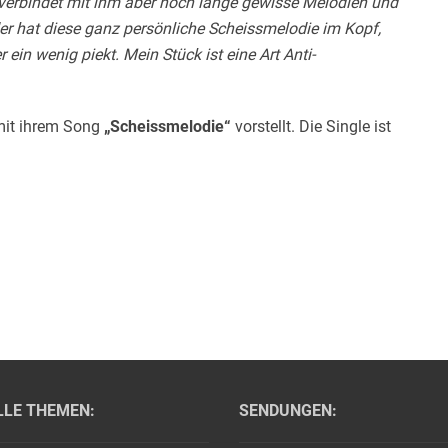
 verbindet mit ihm aber noch lange gewisse Melodien und
r hat diese ganz persönliche Scheissmelodie im Kopf,
in wenig piekt. Mein Stück ist eine Art Anti-
it ihrem Song
„Scheissmelodie“
vorstellt. Die Single ist
LLE THEMEN:
SENDUNGEN: