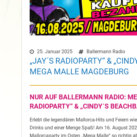
25. Januar 2025
Ballermann Radio
„JAY´S RADIOPARTY“ & „CIN
MEGA MALLE MAGDEBURG
NUR AUF BALLERMANN RADIO: ME
RADIOPARTY“ & „CINDY´S BEACHB
Erlebt die legendären Mallorca-Hits und Feiern wie
Drinks und einer Menge Spaß! Am 16. August 202
Mallorcaparty im Osten „Mega Malle“ so richtig ab!