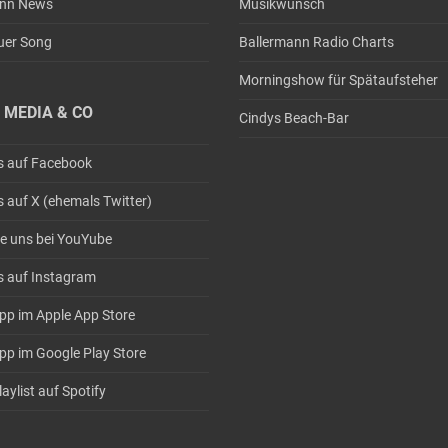
ann News
Musikwunsch
uer Song
Ballermann Radio Charts
Morningshow für Spätaufsteher
 MEDIA & CO
Cindys Beach-Bar
s auf Facebook
s auf X (ehemals Twitter)
e uns bei YouYube
s auf Instagram
pp im Apple App Store
pp im Google Play Store
aylist auf Spotify