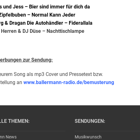
s und Jess – Bier sind immer für dich da
 Zipfelbuben – Normal Kann Jeder
g & Dragan Die Autohändler – Fiderallala
i Herren & DJ Düse – Nachttischlampe
erbungen zur Sendung:
eurem Song als mp3 Cover und Pressetext bzw.
tellung an
www.ballermann-radio.de/bemusterung
LLE THEMEN:
SENDUNGEN:
ann News
Musikwunsch