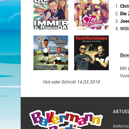
Chri
Die
Joer
Will
Bew
Mit 
Vors
Hot oder Schrott 14.03.2018
AKTUE
Ballerm