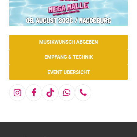
MUSIKWUNSCH ABGEBEN
EMPFANG & TECHNIK
EVENT ÜBERSICHT
Instagram
Facebook
Tiktok
Whatsapp
Telefon