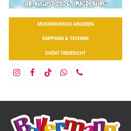
MUSIKWUNSCH ABGEBEN
EMPFANG & TECHNIK
EVENT ÜBERSICHT
Instagram
Facebook
Tiktok
Whatsapp
Telefon