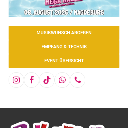
MUSIKWUNSCH ABGEBEN
EMPFANG & TECHNIK
EVENT ÜBERSICHT
Instagram
Facebook
Tiktok
Whatsapp
Telefon