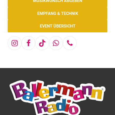
MUSIKWUNSCH ABGEBEN
EMPFANG & TECHNIK
EVENT ÜBERSICHT
Instagram
Facebook
Tiktok
Whatsapp
Telefon