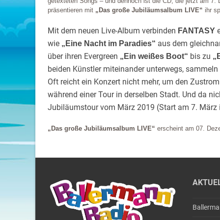
getexteten Songs – und dennoch ist die CD, die jetzt am 
präsentieren mit
„Das große Jubiläumsalbum LIVE“
ihr sp
Mit dem neuen Live-Album verbinden
e
FANTASY
wie
aus dem gleichnam
„Eine Nacht im Paradies“
über ihren Evergreen
bis zu
„Ein weißes Boot“
„
beiden Künstler miteinander unterwegs, sammeln S
Oft reicht ein Konzert nicht mehr, um den Zustrom
während einer Tour in derselben Stadt. Und da nich
Jubiläumstour vom März 2019 (Start am 7. März in
„Das große Jubiläumsalbum LIVE“
erscheint am 07. Dez
AKTUE
Ballerm