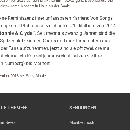
7. Dezember 2018 auf den Markt kommt, etwas ganz Besonderes: Sie
ektakuläres Konzert in Halle an der Saale.
ine Reminiszenz ihrer unfassbaren Karriere: Von Songs
igen mit Platin ausgezeichneten #1-Hitalbum von 2014
. Seit mehr als zwanzig Jahren sind die
Bonnie & Clyde“
pitzenplätze in den Charts und ihre Touren ufern aus:
 der Fans aufzunehmen, jetzt sind sie oft zwei, dreimal
t einmal ein Konzertjahr ausreicht, setzen sie ihre
 Nürnberg) bis Mai fort.
ember 2018 bei Sony Music.
LLE THEMEN:
SENDUNGEN:
ann News
Musikwunsch