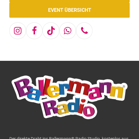
EVENT ÜBERSICHT
Instagram
Facebook
Tiktok
Whatsapp
Telefon
Der direkte Draht ins Ballermann® Radio Studio, kostenlos aus