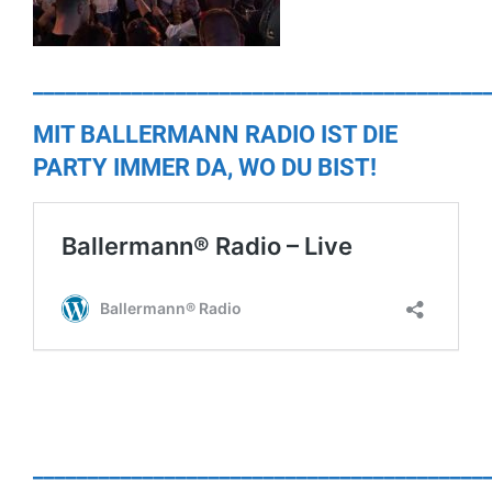
_________________________________________
MIT BALLERMANN RADIO IST DIE
PARTY IMMER DA, WO DU BIST!
_________________________________________