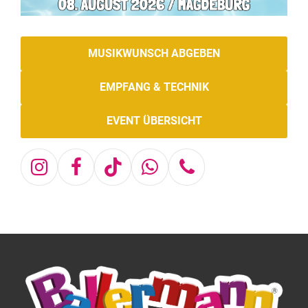
MUSIKWUNSCH ABGEBEN
EMPFANG & TECHNIK
EVENT ÜBERSICHT
Instagram
Facebook
Tiktok
Whatsapp
Telefon