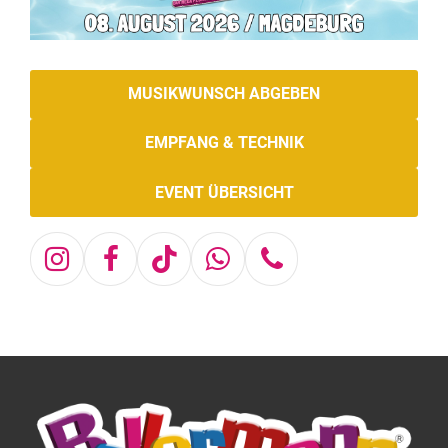
MUSIKWUNSCH ABGEBEN
EMPFANG & TECHNIK
EVENT ÜBERSICHT
Instagram
Facebook
Tiktok
Whatsapp
Telefon